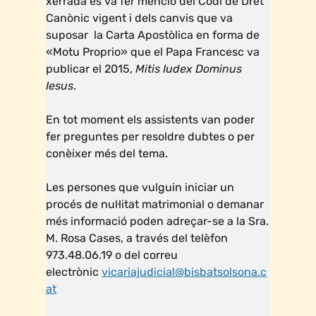
xerrada es va fer menció del Codi de Dret
Canònic vigent i dels canvis que va
suposar la Carta Apostòlica en forma de
«Motu Proprio» que el Papa Francesc va
publicar el 2015,
Mitis Iudex Dominus
Iesus
.
En tot moment els assistents van poder
fer preguntes per resoldre dubtes o per
conèixer més del tema.
Les persones que vulguin iniciar un
procés de nul·litat matrimonial o demanar
més informació poden adreçar-se a la Sra.
M. Rosa Cases, a través del telèfon
973.48.06.19 o del correu
electrònic
vicariajudicial@bisbatsolsona.c
at